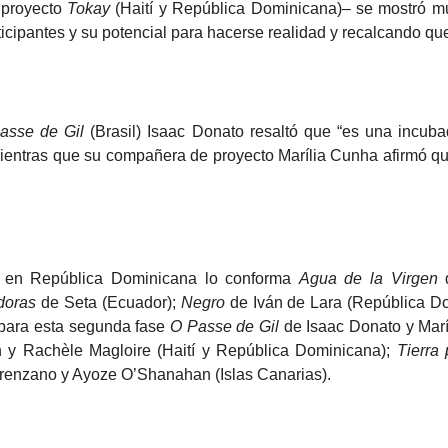
l proyecto
Tokay
(Haití y República Dominicana)– se mostró mu
ticipantes y su potencial para hacerse realidad y recalcando qu
asse de Gil
(Brasil) Isaac Donato resaltó que “es una incub
ientras que su compañera de proyecto Marília Cunha afirmó qu
es en República Dominicana lo conforma
Agua de la Virgen
d
doras
de Seta (Ecuador);
Negro
de Iván de Lara (República D
 para esta segunda fase
O Passe de Gil
de Isaac Donato y Marí
y Rachèle Magloire (Haití y República Dominicana);
Tierra
renzano y Ayoze O’Shanahan (Islas Canarias).