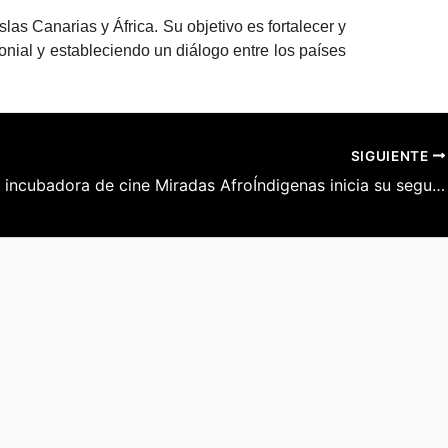
las Canarias y África. Su objetivo es fortalecer y
onial y estableciendo un diálogo entre los países
SIGUIENTE
La cuarta incubadora de cine Miradas AfroÍndigenas inicia su segunda fase en Canarias con la participación de seis proyectos