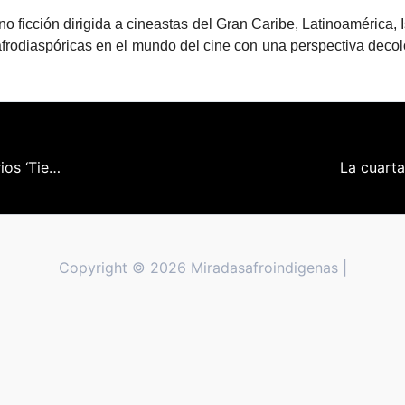
ficción dirigida a cineastas del Gran Caribe, Latinoamérica, Is
 afrodiaspóricas en el mundo del cine con una perspectiva decol
La incubadora MiradasAfro selecciona los proyectos canarios ‘Tierra plegada’ de David Pantaleón y ‘Golgota: The Genocidal Deception’ de Ayoze O’Shanahan
Copyright © 2026 Miradasafroindigenas |