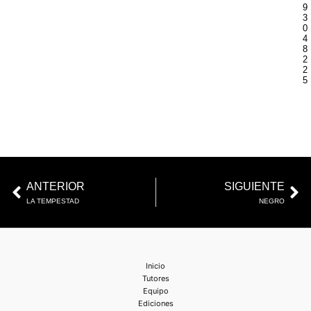
9
3
0
4
8
2
2
5
Ant
Si
ANTERIOR
SIGUIENTE
LA TEMPESTAD
NEGRO
Inicio
Tutores
Equipo
Ediciones