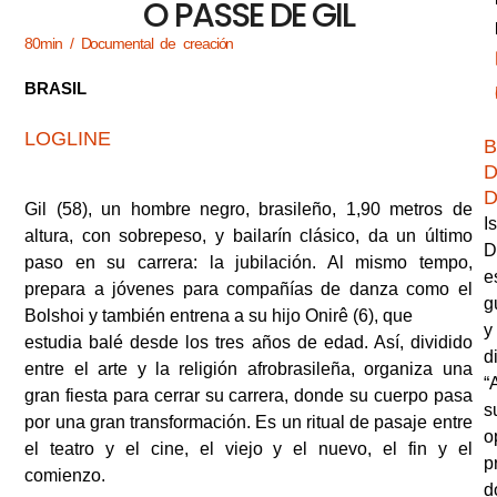
O PASSE DE GIL
80min / Documental de creación
BRASIL
LOGLINE
B
D
D
Gil (58), un hombre negro, brasileño, 1,90 metros de
I
altura, con sobrepeso, y bailarín clásico, da un último
D
paso en su carrera: la jubilación. Al mismo tempo,
e
prepara a jóvenes para compañías de danza como el
g
Bolshoi y también entrena a su hijo Onirê (6), que
y
estudia balé desde los tres años de edad. Así, dividido
d
entre el arte y la religión afrobrasileña, organiza una
“
gran fiesta para cerrar su carrera, donde su cuerpo pasa
s
por una gran transformación. Es un ritual de pasaje entre
o
el teatro y el cine, el viejo y el nuevo, el fin y el
p
comienzo.
d