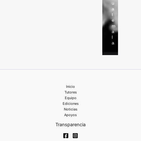
u
a
t
e
m
a
l
a
Inicio
Tutores
Equipo
Ediciones
Noticias
Apoyos
Transparencia