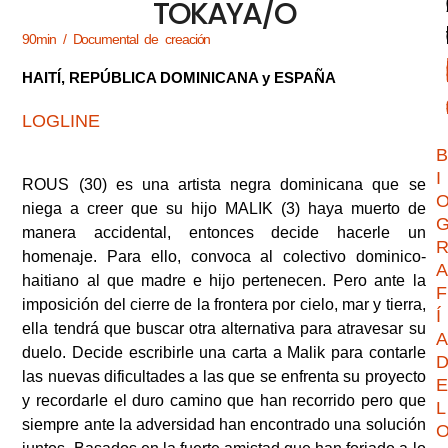
TOKAYA/O
D
90min / Documental de creación
D
HAITÍ, REPÚBLICA DOMINICANA y ESPAÑA
Rache
Je
LOGLINE
B
I
ROUS (30) es una artista negra dominicana que se
niega a creer que su hijo MALIK (3) haya muerto de
manera accidental, entonces decide hacerle un
homenaje. Para ello, convoca al colectivo dominico-
A
haitiano al que madre e hijo pertenecen. Pero ante la
F
imposición del cierre de la frontera por cielo, mar y tierra,
Í
ella tendrá que buscar otra alternativa para atravesar su
A
duelo. Decide escribirle una carta a Malik para contarle
las nuevas dificultades a las que se enfrenta su proyecto
E
y recordarle el duro camino que han recorrido pero que
L
siempre ante la adversidad han encontrado una solución