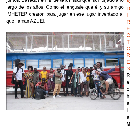
juntos. Basados en la fuerte amistad que han forjado a lo
S
largo de los años. Cómo el lenguaje que él y su amigo
IMHETEP crearon para jugar en ese lugar inventado al
I
que llaman AZUEI.
E
T
E
S
R
a
c
h
e
l
e