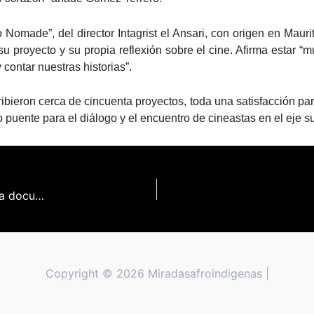
made”, del director Intagrist el Ansari, con origen en Maurita
u proyecto y su propia reflexión sobre el cine. Afirma estar “mu
contar nuestras historias”.
ibieron cerca de cincuenta proyectos, toda una satisfacción pa
o puente para el diálogo y el encuentro de cineastas en el eje su
En Marcha la segunda edición de MiradasAfro, el taller para documentalistas africanos y afrodescendientes
Copyright © 2026 Miradasafroindigenas |